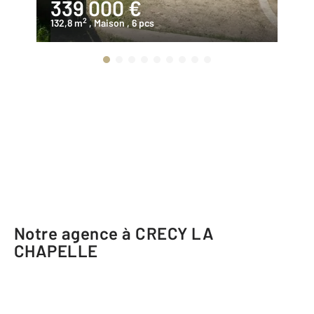
339 000 €
3
2
132,8 m
, Maison
, 6 pcs
10
Notre agence à CRECY LA
CHAPELLE