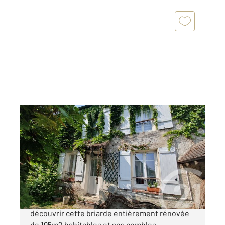
POMMEUSE 77
2
195,72 m
, 7 pièces
Ref : 22464
Maison à vendre
450 000 €
A 10 min de Crécy et 20min de l"A4, venez
découvrir cette briarde entièrement rénovée
de 195m2 habitables et ses combles