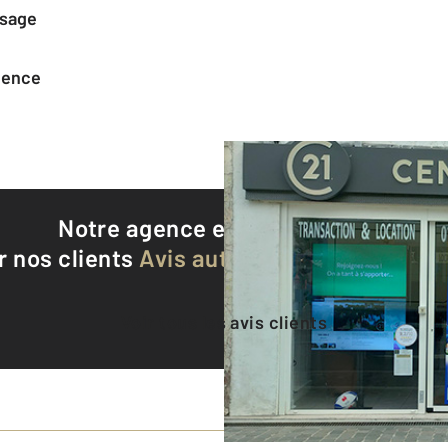
ssage
agence
Notre agence est notée
9,2/10
r nos clients
Avis authentifiés par Qualite
Voir tous les avis clients