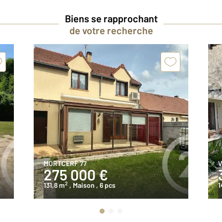
Biens se rapprochant
de votre recherche
MORTCERF 77
V
275 000 €
2
131,8 m
, Maison
, 6 pcs
1