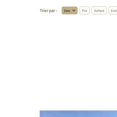
Trier par :
Date
Prix
Surface
Excl