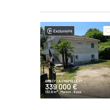
Exclusivité
CRECY LA CHAPELLE 77
339 000 €
2
132,8 m
, Maison
, 6 pcs