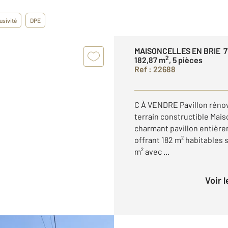
usivité
DPE
MAISONCELLES EN BRIE 7
2
182,87 m
, 5 pièces
Ref : 22688
C À VENDRE Pavillon rénov
terrain constructible Mai
charmant pavillon entière
offrant 182 m² habitables 
m² avec ...
Voir 