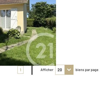
1
Afficher
biens par page