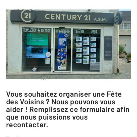
CENTURY 21 A.S.M.
7 place du Marché
77580 CRECY LA CHAPELLE
Me rendre à l'agence
Téléphoner à l'agence
Vous souhaitez organiser une Fête
des Voisins ? Nous pouvons vous
aider ! Remplissez ce formulaire afin
que nous puissions vous
recontacter.