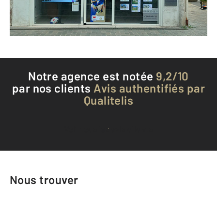
Envoyer un message
Téléphoner à l'agence
Notre agence est notée
9,2/10
par nos clients
Avis authentifiés par
Qualitelis
Voir tous les avis clients
Nous trouver