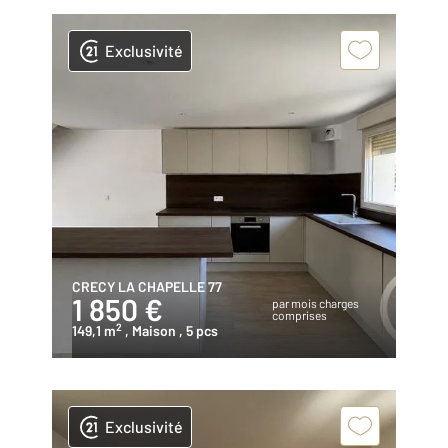
Exclusivité
CRECY LA CHAPELLE 77
1 850 €
par mois charges
comprises
2
149,1 m
, Maison
, 5 pcs
Exclusivité