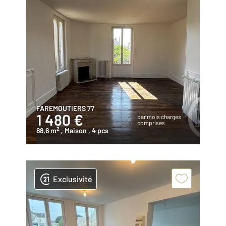
FAREMOUTIERS 77
1 480 €
par mois charges
comprises
2
88,6 m
, Maison
, 4 pcs
Exclusivité