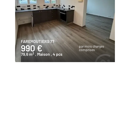
FAREMOUTIERS 77
990 €
par mois charges
comprises
2
79,6 m
, Maison
, 4 pcs